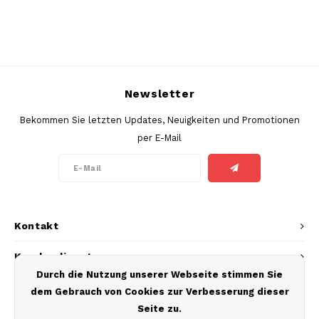
PABLO EXCLUSIVE
PABLO GOLD
Newsletter
PABLO MINI
Bekommen Sie letzten Updates, Neuigkeiten und Promotionen
R4VE
per E-Mail
REBEL
RUSH
Kontakt
SIBERIA
Kundendienst
SNOBERG
Durch die Nutzung unserer Webseite stimmen Sie
Mein Konto
dem Gebrauch von Cookies zur Verbesserung dieser
SYX
Seite zu.