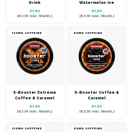
Drink
Watermelon Ice
AROMA
HYPNO ENERGY
DENS
€1,80
€1,80
Português
HKD
(
€2,18
Inkl. MwSt.)
(
€2,18
Inkl. MwSt.)
BAGZ
ICEBERG ENERGY
DENS
IDR
BJORN
KURWA ENERGY
FIX Z
120MG CAFFEINE
80MG CAFFEINE
INR
CAMO
POP ENERGY
HYPN
JPY
CHAINPOP
R4VE ENERGY
ICEB
BGN
CLEW
WAKEY
KLIN
HRK
CUBA
X-BOOSTER
KURW
X-Booster Extreme
X-Booster Coffee &
Coffee & Caramel
Caramel
CZK
DENSSI
POP 
€1,80
€1,80
(
€2,18
Inkl. MwSt.)
(
€2,18
Inkl. MwSt.)
DKK
DOPE
R4VE
EEK
120MG CAFFEINE
80MG CAFFEINE