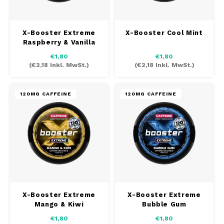
SEK
K#RWA
X-Booster Extreme
X-Booster Cool Mint
Raspberry & Vanilla
KELLY WHITE
€1,80
€1,80
(
€2,18
Inkl. MwSt.)
(
€2,18
Inkl. MwSt.)
KICK
120MG CAFFEINE
120MG CAFFEINE
KILLA
KILLA EXCLUSIVE
KILLA MINI
KLINT
X-Booster Extreme
X-Booster Extreme
KUMA
Mango & Kiwi
Bubble Gum
€1,80
€1,80
LOOP