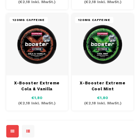
(
€2,18
Inkl. MwSt.)
(
€2,18
Inkl. MwSt.)
MAF
120MG CAFFEINE
120MG CAFFEINE
MAVERICK
MYNT
NEAFS
NICS
X-Booster Extreme
X-Booster Extreme
Cola & Vanilla
Cool Mint
NOIS
€1,80
€1,80
(
€2,18
Inkl. MwSt.)
(
€2,18
Inkl. MwSt.)
NOR
NOTO
PABLO