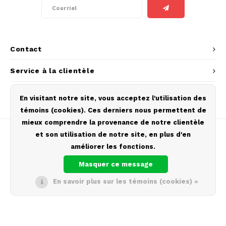
AROMA
HYPNO ENERGY
DENS
Português
HKD
BAGZ
ICEBERG ENERGY
DENS
IDR
Contact
BJORN
KURWA ENERGY
FIX Z
Service à la clientèle
INR
CAMO
POP ENERGY
HYPN
Mon compte
JPY
En visitant notre site, vous acceptez l'utilisation des
CHAINPOP
R4VE ENERGY
ICEB
témoins (cookies). Ces derniers nous permettent de
BGN
mieux comprendre la provenance de notre clientèle
CLEW
WAKEY
KLIN
et son utilisation de notre site, en plus d'en
HRK
améliorer les fonctions.
CUBA
X-BOOSTER
KURW
Masquer ce message
© Copyright 2026 Europouches.com - Theme by
Shopmonkey
CZK
DENSSI
POP 
En savoir plus sur les témoins (cookies) »
DKK
DOPE
R4VE
EEK